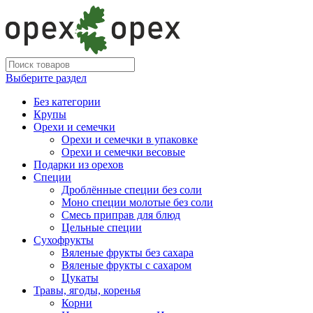
Выберите раздел
Без категории
Крупы
Орехи и семечки
Орехи и семечки в упаковке
Орехи и семечки весовые
Подарки из орехов
Специи
Дроблённые специи без соли
Моно специи молотые без соли
Смесь приправ для блюд
Цельные специи
Сухофрукты
Вяленые фрукты без сахара
Вяленые фрукты с сахаром
Цукаты
Травы, ягоды, коренья
Корни