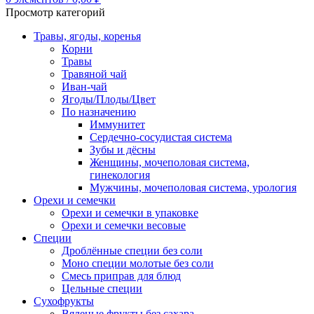
Просмотр категорий
Травы, ягоды, коренья
Корни
Травы
Травяной чай
Иван-чай
Ягоды/Плоды/Цвет
По назначению
Иммунитет
Сердечно-сосудистая система
Зубы и дёсны
Женщины, мочеполовая система,
гинекология
Мужчины, мочеполовая система, урология
Орехи и семечки
Орехи и семечки в упаковке
Орехи и семечки весовые
Специи
Дроблённые специи без соли
Моно специи молотые без соли
Смесь приправ для блюд
Цельные специи
Сухофрукты
Вяленые фрукты без сахара