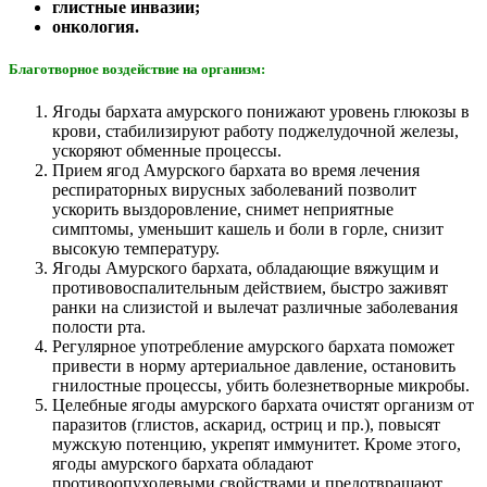
глистные инвазии;
онкология.
Благотворное воздействие на организм:
Ягоды бархата амурского понижают уровень глюкозы в
крови, стабилизируют работу поджелудочной железы,
ускоряют обменные процессы.
Прием ягод Амурского бархата во время лечения
респираторных вирусных заболеваний позволит
ускорить выздоровление, снимет неприятные
симптомы, уменьшит кашель и боли в горле, снизит
высокую температуру.
Ягоды Амурского бархата, обладающие вяжущим и
противовоспалительным действием, быстро заживят
ранки на слизистой и вылечат различные заболевания
полости рта.
Регулярное употребление амурского бархата поможет
привести в норму артериальное давление, остановить
гнилостные процессы, убить болезнетворные микробы.
Целебные ягоды амурского бархата очистят организм от
паразитов (глистов, аскарид, остриц и пр.), повысят
мужскую потенцию, укрепят иммунитет. Кроме этого,
ягоды амурского бархата обладают
противоопухолевыми свойствами и предотвращают