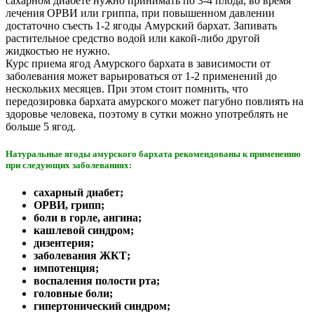
сахарном диабете нужно принимать по 3-4 плода, во время
лечения ОРВИ или гриппа, при повышенном давлении
достаточно съесть 1-2 ягоды Амурский бархат. Запивать
растительное средство водой или какой-либо другой
жидкостью не нужно.
Курс приема ягод Амурского бархата в зависимости от
заболевания может варьироваться от 1-2 применений до
нескольких месяцев. При этом стоит помнить, что
передозировка бархата амурского может пагубно повлиять на
здоровье человека, поэтому в сутки можно употреблять не
больше 5 ягод.
Натуральные ягоды амурского бархата рекомендованы к применению
при следующих заболеваниях:
сахарный диабет;
ОРВИ, грипп;
боли в горле, ангина;
кашлевой синдром;
дизентерия;
заболевания ЖКТ;
импотенция;
воспаления полости рта;
головные боли;
гипертонический синдром;