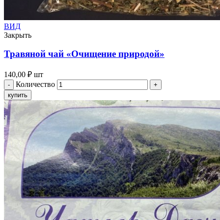
ВИД
Закрыть
Травяной чай «Очищение природой»
140,00
₽
шт
Количество
купить