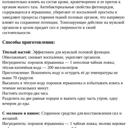
положительно влиять на состав крови, кроветворение и ее приток к
органам малого таза. Антибактериальные свойства фитонцидов,
содержащихся в ятрышнике, уберегают от воспалений простаты и
замедляют процессы старения тканей половых органов, что напрямую
влияет на сохранение потенции. Тонизирующее действие на мужской
организм в целом придает сил и уверенности в своей
состоятельности.
Способы приготовления:
Тёплый настой:
Эффективен для мужской половой функции.
Обволакивает, снимает воспаление, укрепляет организм.
Ингредиенты: порошок ятрышника — 1 неполная чайная ложка;
тёплая кипячёная вода — 200 миллилитров.
Приготовление: Вскипятить воду и остудить её до температуры не
выше 70 градусов.
Высыпать в тёплую воду порошок ятрышника и взбалтывать взвесь в
течение нескольких минут.
Настоять полтора-два часа.
Разделить на две равные порции и выпить одну часть утром, одну
вечером до еды.
С молоком и вином:
Старинное средство для восстановления сил и
желаний.
Ингредиенты: порошок ятрышника — 1 чайная ложка; молоко коровье