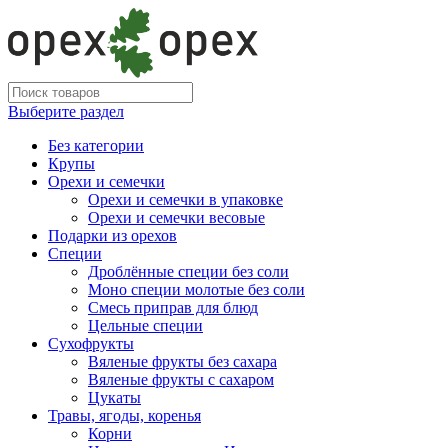
Выберите раздел
Без категории
Крупы
Орехи и семечки
Орехи и семечки в упаковке
Орехи и семечки весовые
Подарки из орехов
Специи
Дроблённые специи без соли
Моно специи молотые без соли
Смесь приправ для блюд
Цельные специи
Сухофрукты
Вяленые фрукты без сахара
Вяленые фрукты с сахаром
Цукаты
Травы, ягоды, коренья
Корни