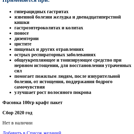
гиперацидных гастритах
язвенной болезни желудка и двенадцатиперстной
кишки
гастроэнтероколитах и колитах
поносе
дизентерии
цистите
пищевых и других отравлениях
острых респираторных заболеваниях
общеукрепляющее и тонизирующее средство при
нервном истощении, для восстановлении утраченных
сил
помогает пожилым людям, после изнурительной
болезни, от истощения, поддержания бодрого
самочувствия
улучшает рост волосяного покрова
Фасовка 100гр крафт пакет
Сбор 2020 год
Нет в наличии
Добавить в Список желаний