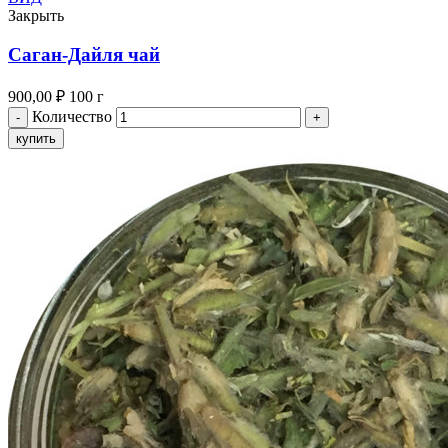
Закрыть
Саган-Дайля чай
900,00
₽
100 г
Количество
купить