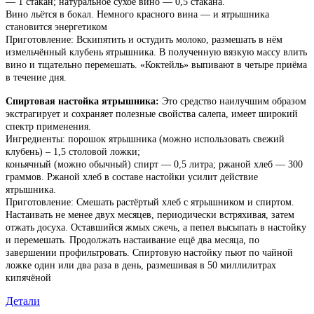
— 1 стакан; натуральное сухое вино — 0,5 стакана.
Вино льётся в бокал. Немного красного вина — и ятрышника
становится энергетиком
Приготовление: Вскипятить и остудить молоко, размешать в нём
измельчённый клубень ятрышника. В полученную вязкую массу влить
вино и тщательно перемешать. «Коктейль» выпивают в четыре приёма
в течение дня.
Спиртовая настойка ятрышника:
Это средство наилучшим образом
экстрагирует и сохраняет полезные свойства салепа, имеет широкий
спектр применения.
Ингредиенты: порошок ятрышника (можно использовать свежий
клубень) – 1,5 столовой ложки;
коньячный (можно обычный) спирт — 0,5 литра; ржаной хлеб — 300
граммов. Ржаной хлеб в составе настойки усилит действие
ятрышника.
Приготовление: Смешать растёртый хлеб с ятрышником и спиртом.
Настаивать не менее двух месяцев, периодически встряхивая, затем
отжать досуха. Оставшийся жмых сжечь, а пепел высыпать в настойку
и перемешать. Продолжать настаивание ещё два месяца, по
завершении профильтровать. Спиртовую настойку пьют по чайной
ложке один или два раза в день, размешивая в 50 миллилитрах
кипячёной
Детали