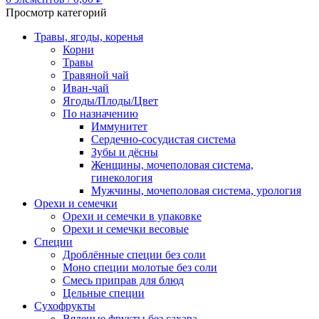
Просмотр категорий
Травы, ягоды, коренья
Корни
Травы
Травяной чай
Иван-чай
Ягоды/Плоды/Цвет
По назначению
Иммунитет
Сердечно-сосудистая система
Зубы и дёсны
Женщины, мочеполовая система,
гинекология
Мужчины, мочеполовая система, урология
Орехи и семечки
Орехи и семечки в упаковке
Орехи и семечки весовые
Специи
Дроблённые специи без соли
Моно специи молотые без соли
Смесь приправ для блюд
Цельные специи
Сухофрукты
Вяленые фрукты без сахара