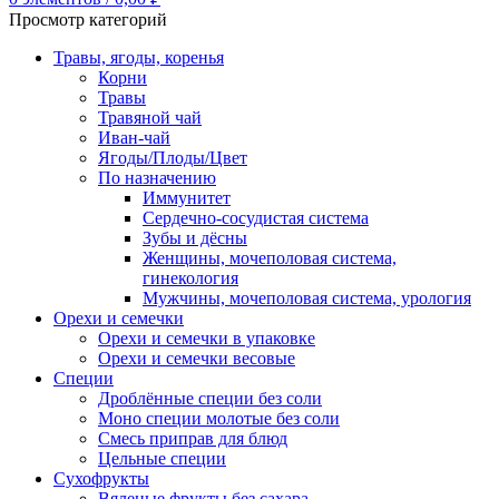
Просмотр категорий
Травы, ягоды, коренья
Корни
Травы
Травяной чай
Иван-чай
Ягоды/Плоды/Цвет
По назначению
Иммунитет
Сердечно-сосудистая система
Зубы и дёсны
Женщины, мочеполовая система,
гинекология
Мужчины, мочеполовая система, урология
Орехи и семечки
Орехи и семечки в упаковке
Орехи и семечки весовые
Специи
Дроблённые специи без соли
Моно специи молотые без соли
Смесь приправ для блюд
Цельные специи
Сухофрукты
Вяленые фрукты без сахара