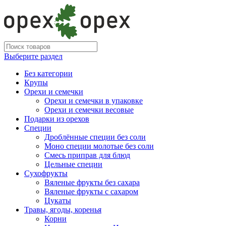
Выберите раздел
Без категории
Крупы
Орехи и семечки
Орехи и семечки в упаковке
Орехи и семечки весовые
Подарки из орехов
Специи
Дроблённые специи без соли
Моно специи молотые без соли
Смесь приправ для блюд
Цельные специи
Сухофрукты
Вяленые фрукты без сахара
Вяленые фрукты с сахаром
Цукаты
Травы, ягоды, коренья
Корни