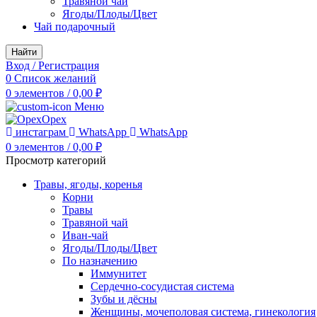
Травяной чай
Ягоды/Плоды/Цвет
Чай подарочный
Найти
Вход / Регистрация
0
Список желаний
0
элементов
/
0,00
₽
Меню
инстаграм
WhatsApp
WhatsApp
0
элементов
/
0,00
₽
Просмотр категорий
Травы, ягоды, коренья
Корни
Травы
Травяной чай
Иван-чай
Ягоды/Плоды/Цвет
По назначению
Иммунитет
Сердечно-сосудистая система
Зубы и дёсны
Женщины, мочеполовая система, гинекология