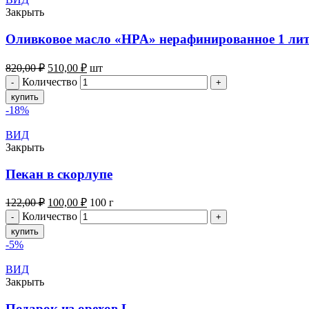
Закрыть
Оливковое масло «HPA» нерафинированное 1 ли
820,00
₽
510,00
₽
шт
Количество
купить
-18%
ВИД
Закрыть
Пекан в скорлупе
122,00
₽
100,00
₽
100 г
Количество
купить
-5%
ВИД
Закрыть
Подарок из орехов L