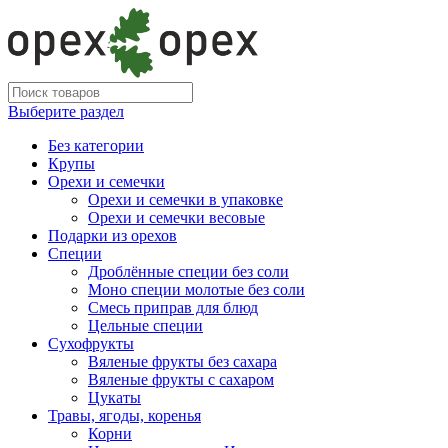
Выберите раздел
Без категории
Крупы
Орехи и семечки
Орехи и семечки в упаковке
Орехи и семечки весовые
Подарки из орехов
Специи
Дроблённые специи без соли
Моно специи молотые без соли
Смесь приправ для блюд
Цельные специи
Сухофрукты
Вяленые фрукты без сахара
Вяленые фрукты с сахаром
Цукаты
Травы, ягоды, коренья
Корни