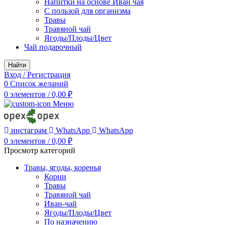
Напитки на основе Иван чая
С пользой для организма
Травы
Травяной чай
Ягоды/Плоды/Цвет
Чай подарочный
Найти
Вход / Регистрация
0
Список желаний
0
элементов
/
0,00
₽
Меню
инстаграм
WhatsApp
WhatsApp
0
элементов
/
0,00
₽
Просмотр категорий
Травы, ягоды, коренья
Корни
Травы
Травяной чай
Иван-чай
Ягоды/Плоды/Цвет
По назначению