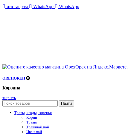
инстаграм
WhatsApp
WhatsApp
OREHOREH
Корзина
закрыть
Найти
Травы, ягоды, коренья
Корни
Травы
Травяной чай
Иван-чай