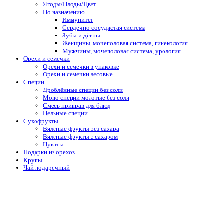
Ягоды/Плоды/Цвет
По назначению
Иммунитет
Сердечно-сосудистая система
Зубы и дёсны
Женщины, мочеполовая система, гинекология
Мужчины, мочеполовая система, урология
Орехи и семечки
Орехи и семечки в упаковке
Орехи и семечки весовые
Специи
Дроблённые специи без соли
Моно специи молотые без соли
Смесь приправ для блюд
Цельные специи
Сухофрукты
Вяленые фрукты без сахара
Вяленые фрукты с сахаром
Цукаты
Подарки из орехов
Крупы
Чай подарочный
Список желаний
Сравнить
Вход / Регистрация
Войти