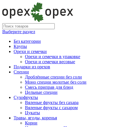
Выберите раздел
Без категории
Крупы
Орехи и семечки
Орехи и семечки в упаковке
Орехи и семечки весовые
Подарки из орехов
Специи
Дроблённые специи без соли
Моно специи молотые без соли
Смесь приправ для блюд
Цельные специи
Сухофрукты
Вяленые фрукты без сахара
Вяленые фрукты с сахаром
Цукаты
Травы, ягоды, коренья
Корни