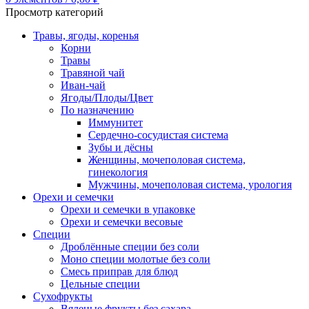
Просмотр категорий
Травы, ягоды, коренья
Корни
Травы
Травяной чай
Иван-чай
Ягоды/Плоды/Цвет
По назначению
Иммунитет
Сердечно-сосудистая система
Зубы и дёсны
Женщины, мочеполовая система,
гинекология
Мужчины, мочеполовая система, урология
Орехи и семечки
Орехи и семечки в упаковке
Орехи и семечки весовые
Специи
Дроблённые специи без соли
Моно специи молотые без соли
Смесь приправ для блюд
Цельные специи
Сухофрукты
Вяленые фрукты без сахара