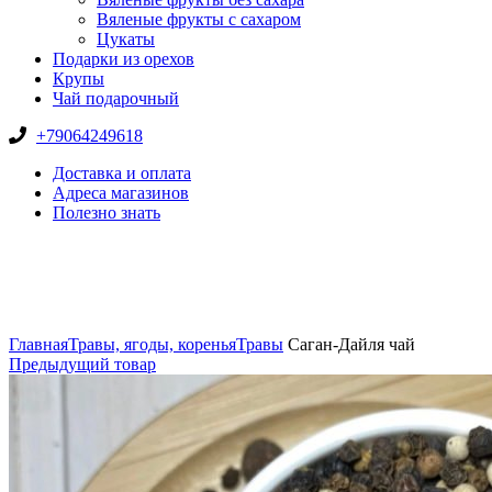
Вяленые фрукты с сахаром
Цукаты
Подарки из орехов
Крупы
Чай подарочный
+79064249618
Доставка и оплата
Адреса магазинов
Полезно знать
Нажмите, чтобы увеличить
Главная
Травы, ягоды, коренья
Травы
Саган-Дайля чай
Предыдущий товар