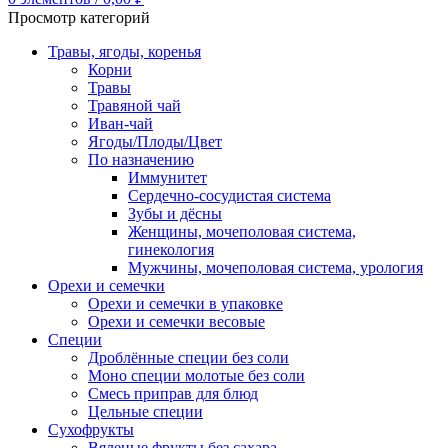
Просмотр категорий
Травы, ягоды, коренья
Корни
Травы
Травяной чай
Иван-чай
Ягоды/Плоды/Цвет
По назначению
Иммунитет
Сердечно-сосудистая система
Зубы и дёсны
Женщины, мочеполовая система,
гинекология
Мужчины, мочеполовая система, урология
Орехи и семечки
Орехи и семечки в упаковке
Орехи и семечки весовые
Специи
Дроблённые специи без соли
Моно специи молотые без соли
Смесь приправ для блюд
Цельные специи
Сухофрукты
Вяленые фрукты без сахара