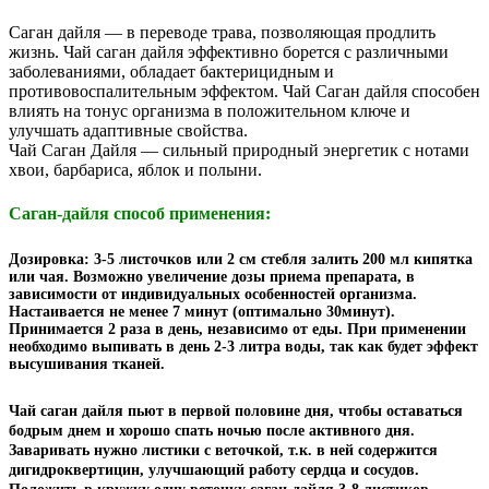
Саган дайля — в переводе трава, позволяющая продлить
жизнь. Чай саган дайля эффективно борется с различными
заболеваниями, обладает бактерицидным и
противовоспалительным эффектом. Чай Саган дайля способен
влиять на тонус организма в положительном ключе и
улучшать адаптивные свойства.
Чай Саган Дайля — сильный природный энергетик с нотами
хвои, барбариса, яблок и полыни.
Саган-дайля способ применения:
Дозировка: 3-5 листочков или 2 см стебля залить 200 мл кипятка
или чая. Возможно увеличение дозы приема препарата, в
зависимости от индивидуальных особенностей организма.
Настаивается не менее 7 минут (оптимально 30минут).
Принимается 2 раза в день, независимо от еды. При применении
необходимо выпивать в день 2-3 литра воды, так как будет эффект
высушивания тканей.
Чай саган дайля пьют в первой половине дня, чтобы оставаться
бодрым днем и хорошо спать ночью после активного дня.
Заваривать нужно листики с веточкой, т.к. в ней содержится
дигидроквертицин, улучшающий работу сердца и сосудов.