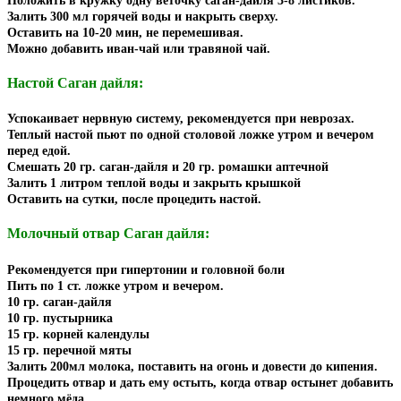
Положить в кружку одну веточку саган-дайля 3-8 листиков.
Залить 300 мл горячей воды и накрыть сверху.
Оставить на 10-20 мин, не перемешивая.
Можно добавить иван-чай или травяной чай.
Настой Саган дайля:
Успокаивает нервную систему, рекомендуется при неврозах.
Теплый настой пьют по одной столовой ложке утром и вечером
перед едой.
Смешать 20 гр. саган-дайля и 20 гр. ромашки аптечной
Залить 1 литром теплой воды и закрыть крышкой
Оставить на сутки, после процедить настой.
Молочный отвар Саган дайля:
Рекомендуется при гипертонии и головной боли
Пить по 1 ст. ложке утром и вечером.
10 гр. саган-дайля
10 гр. пустырника
15 гр. корней календулы
15 гр. перечной мяты
Залить 200мл молока, поставить на огонь и довести до кипения.
Процедить отвар и дать ему остыть, когда отвар остынет добавить
немного мёда.