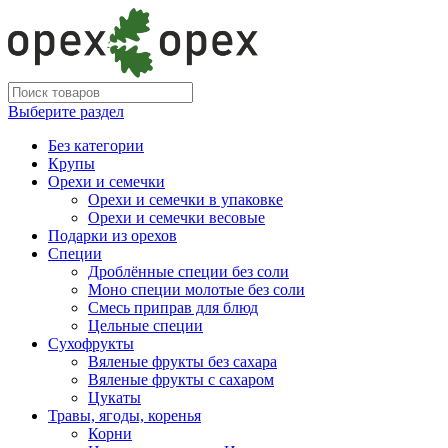
Выберите раздел
Без категории
Крупы
Орехи и семечки
Орехи и семечки в упаковке
Орехи и семечки весовые
Подарки из орехов
Специи
Дроблённые специи без соли
Моно специи молотые без соли
Смесь приправ для блюд
Цельные специи
Сухофрукты
Вяленые фрукты без сахара
Вяленые фрукты с сахаром
Цукаты
Травы, ягоды, коренья
Корни