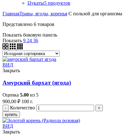
Цукаты
5
продуктов
Главная
Травы, ягоды, коренья
С пользой для организма
Представлено 6 товаров
Показать боковую панель
Показать
9
24
36
ВИД
Закрыть
Амурский бархат (ягода)
Оценка
5.00
из 5
900,00
₽
100 г.
Количество
купить
ВИД
Закрыть