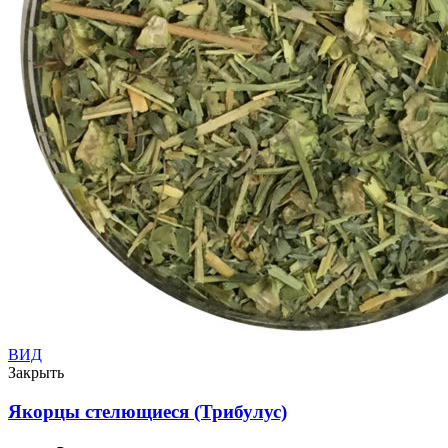
ВИД
Закрыть
Якорцы стелющиеся (Трибулус)