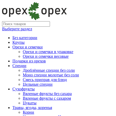
Выберите раздел
Без категории
Крупы
Орехи и семечки
Орехи и семечки в упаковке
Орехи и семечки весовые
Подарки из орехов
Специи
Дроблённые специи без соли
Моно специи молотые без соли
Смесь приправ для блюд
Цельные специи
Сухофрукты
Вяленые фрукты без сахара
Вяленые фрукты с сахаром
Цукаты
Травы, ягоды, коренья
Корни