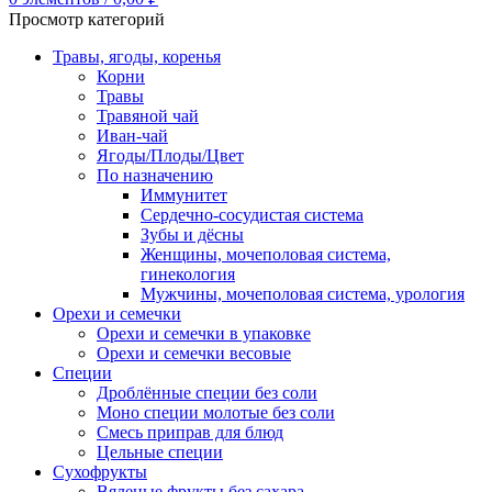
Просмотр категорий
Травы, ягоды, коренья
Корни
Травы
Травяной чай
Иван-чай
Ягоды/Плоды/Цвет
По назначению
Иммунитет
Сердечно-сосудистая система
Зубы и дёсны
Женщины, мочеполовая система,
гинекология
Мужчины, мочеполовая система, урология
Орехи и семечки
Орехи и семечки в упаковке
Орехи и семечки весовые
Специи
Дроблённые специи без соли
Моно специи молотые без соли
Смесь приправ для блюд
Цельные специи
Сухофрукты
Вяленые фрукты без сахара