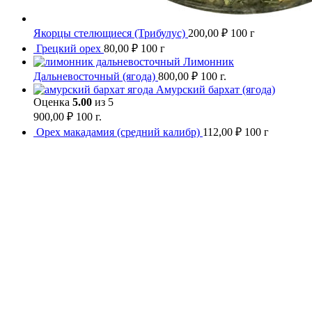
Якорцы стелющиеся (Трибулус)
200,00
₽
100 г
Грецкий орех
80,00
₽
100 г
Лимонник
Дальневосточный (ягода)
800,00
₽
100 г.
Амурский бархат (ягода)
Оценка
5.00
из 5
900,00
₽
100 г.
Орех макадамия (средний калибр)
112,00
₽
100 г