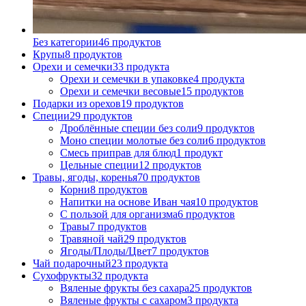
Без категории
46
продуктов
Крупы
8
продуктов
Орехи и семечки
33
продукта
Орехи и семечки в упаковке
4
продукта
Орехи и семечки весовые
15
продуктов
Подарки из орехов
19
продуктов
Специи
29
продуктов
Дроблённые специи без соли
9
продуктов
Моно специи молотые без соли
6
продуктов
Смесь приправ для блюд
1
продукт
Цельные специи
12
продуктов
Травы, ягоды, коренья
70
продуктов
Корни
8
продуктов
Напитки на основе Иван чая
10
продуктов
С пользой для организма
6
продуктов
Травы
7
продуктов
Травяной чай
29
продуктов
Ягоды/Плоды/Цвет
7
продуктов
Чай подарочный
23
продукта
Сухофрукты
32
продукта
Вяленые фрукты без сахара
25
продуктов
Вяленые фрукты с сахаром
3
продукта