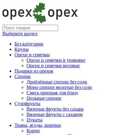
Выберите раздел
Без категории
Крупы
Орехи и семечки
Орехи и семечки в упаковке
Орехи и семечки весовые
Подарки из орехов
Специи
Дроблённые специи без соли
Моно специи молотые без соли
Смесь приправ для блюд
Цельные специи
Сухофрукты
Вяленые фрукты без сахара
Вяленые фрукты с сахаром
Цукаты
Травы, ягоды, коренья
Корни