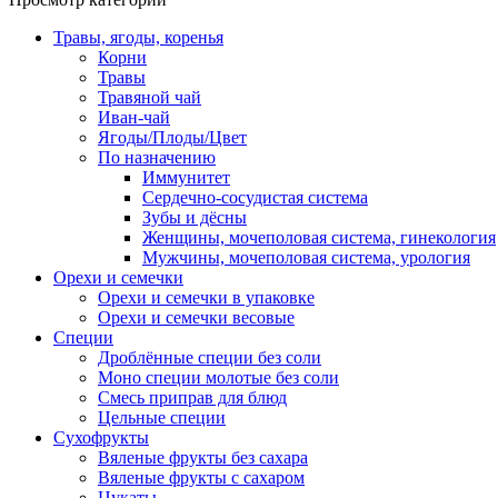
Травы, ягоды, коренья
Корни
Травы
Травяной чай
Иван-чай
Ягоды/Плоды/Цвет
По назначению
Иммунитет
Сердечно-сосудистая система
Зубы и дёсны
Женщины, мочеполовая система, гинекология
Мужчины, мочеполовая система, урология
Орехи и семечки
Орехи и семечки в упаковке
Орехи и семечки весовые
Специи
Дроблённые специи без соли
Моно специи молотые без соли
Смесь приправ для блюд
Цельные специи
Сухофрукты
Вяленые фрукты без сахара
Вяленые фрукты с сахаром
Цукаты