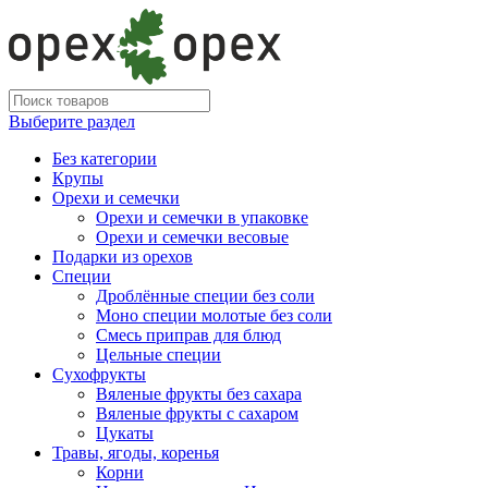
Выберите раздел
Без категории
Крупы
Орехи и семечки
Орехи и семечки в упаковке
Орехи и семечки весовые
Подарки из орехов
Специи
Дроблённые специи без соли
Моно специи молотые без соли
Смесь приправ для блюд
Цельные специи
Сухофрукты
Вяленые фрукты без сахара
Вяленые фрукты с сахаром
Цукаты
Травы, ягоды, коренья
Корни