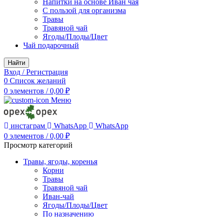
Напитки на основе Иван чая
С пользой для организма
Травы
Травяной чай
Ягоды/Плоды/Цвет
Чай подарочный
Найти
Вход / Регистрация
0
Список желаний
0
элементов
/
0,00
₽
Меню
инстаграм
WhatsApp
WhatsApp
0
элементов
/
0,00
₽
Просмотр категорий
Травы, ягоды, коренья
Корни
Травы
Травяной чай
Иван-чай
Ягоды/Плоды/Цвет
По назначению