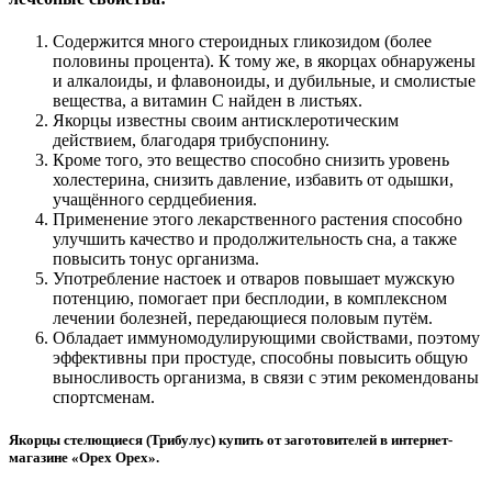
Содержится много стероидных гликозидом (более
половины процента). К тому же, в якорцах обнаружены
и алкалоиды, и флавоноиды, и дубильные, и смолистые
вещества, а витамин С найден в листьях.
Якорцы известны своим антисклеротическим
действием, благодаря трибуспонину.
Кроме того, это вещество способно снизить уровень
холестерина, снизить давление, избавить от одышки,
учащённого сердцебиения.
Применение этого лекарственного растения способно
улучшить качество и продолжительность сна, а также
повысить тонус организма.
Употребление настоек и отваров повышает мужскую
потенцию, помогает при бесплодии, в комплексном
лечении болезней, передающиеся половым путём.
Обладает иммуномодулирующими свойствами, поэтому
эффективны при простуде, способны повысить общую
выносливость организма, в связи с этим рекомендованы
спортсменам.
Якорцы стелющиеся (Трибулус) купить от заготовителей в интернет-
магазине «Орех Орех».