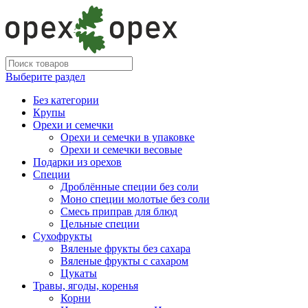
Выберите раздел
Без категории
Крупы
Орехи и семечки
Орехи и семечки в упаковке
Орехи и семечки весовые
Подарки из орехов
Специи
Дроблённые специи без соли
Моно специи молотые без соли
Смесь приправ для блюд
Цельные специи
Сухофрукты
Вяленые фрукты без сахара
Вяленые фрукты с сахаром
Цукаты
Травы, ягоды, коренья
Корни