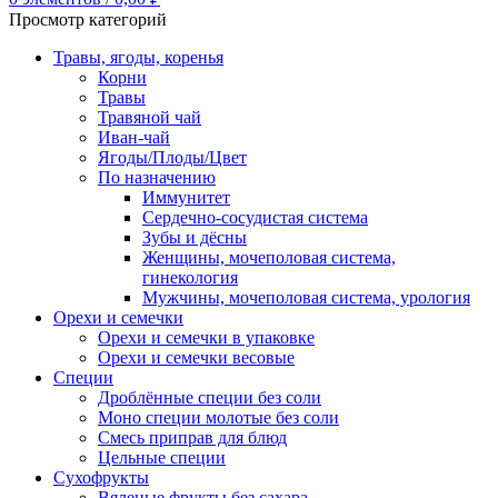
Просмотр категорий
Травы, ягоды, коренья
Корни
Травы
Травяной чай
Иван-чай
Ягоды/Плоды/Цвет
По назначению
Иммунитет
Сердечно-сосудистая система
Зубы и дёсны
Женщины, мочеполовая система,
гинекология
Мужчины, мочеполовая система, урология
Орехи и семечки
Орехи и семечки в упаковке
Орехи и семечки весовые
Специи
Дроблённые специи без соли
Моно специи молотые без соли
Смесь приправ для блюд
Цельные специи
Сухофрукты
Вяленые фрукты без сахара