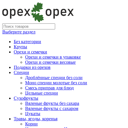
Выберите раздел
Без категории
Крупы
Орехи и семечки
Орехи и семечки в упаковке
Орехи и семечки весовые
Подарки из орехов
Специи
Дроблённые специи без соли
Моно специи молотые без соли
Смесь приправ для блюд
Цельные специи
Сухофрукты
Вяленые фрукты без сахара
Вяленые фрукты с сахаром
Цукаты
Травы, ягоды, коренья
Корни