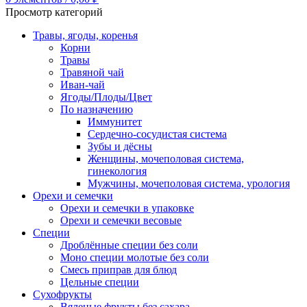
Просмотр категорий
Травы, ягоды, коренья
Корни
Травы
Травяной чай
Иван-чай
Ягоды/Плоды/Цвет
По назначению
Иммунитет
Сердечно-сосудистая система
Зубы и дёсны
Женщины, мочеполовая система,
гинекология
Мужчины, мочеполовая система, урология
Орехи и семечки
Орехи и семечки в упаковке
Орехи и семечки весовые
Специи
Дроблённые специи без соли
Моно специи молотые без соли
Смесь приправ для блюд
Цельные специи
Сухофрукты
Вяленые фрукты без сахара