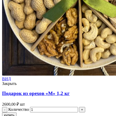
ВИД
Закрыть
Подарок из орехов «M» 1,2 кг
2600,00
₽
шт
Количество
купить