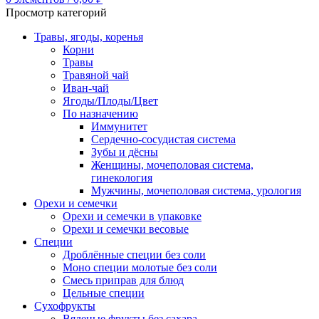
Просмотр категорий
Травы, ягоды, коренья
Корни
Травы
Травяной чай
Иван-чай
Ягоды/Плоды/Цвет
По назначению
Иммунитет
Сердечно-сосудистая система
Зубы и дёсны
Женщины, мочеполовая система,
гинекология
Мужчины, мочеполовая система, урология
Орехи и семечки
Орехи и семечки в упаковке
Орехи и семечки весовые
Специи
Дроблённые специи без соли
Моно специи молотые без соли
Смесь приправ для блюд
Цельные специи
Сухофрукты
Вяленые фрукты без сахара