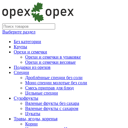
Выберите раздел
Без категории
Крупы
Орехи и семечки
Орехи и семечки в упаковке
Орехи и семечки весовые
Подарки из орехов
Специи
Дроблённые специи без соли
Моно специи молотые без соли
Смесь приправ для блюд
Цельные специи
Сухофрукты
Вяленые фрукты без сахара
Вяленые фрукты с сахаром
Цукаты
Травы, ягоды, коренья
Корни