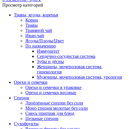
Просмотр категорий
Травы, ягоды, коренья
Корни
Травы
Травяной чай
Иван-чай
Ягоды/Плоды/Цвет
По назначению
Иммунитет
Сердечно-сосудистая система
Зубы и дёсны
Женщины, мочеполовая система,
гинекология
Мужчины, мочеполовая система, урология
Орехи и семечки
Орехи и семечки в упаковке
Орехи и семечки весовые
Специи
Дроблённые специи без соли
Моно специи молотые без соли
Смесь приправ для блюд
Цельные специи
Сухофрукты
Вяленые фрукты без сахара