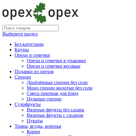
Выберите раздел
Без категории
Крупы
Орехи и семечки
Орехи и семечки в упаковке
Орехи и семечки весовые
Подарки из орехов
Специи
Дроблённые специи без соли
Моно специи молотые без соли
Смесь приправ для блюд
Цельные специи
Сухофрукты
Вяленые фрукты без сахара
Вяленые фрукты с сахаром
Цукаты
Травы, ягоды, коренья
Корни