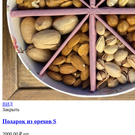
ВИД
Закрыть
Подарок из орехов S
2000,00
₽
шт