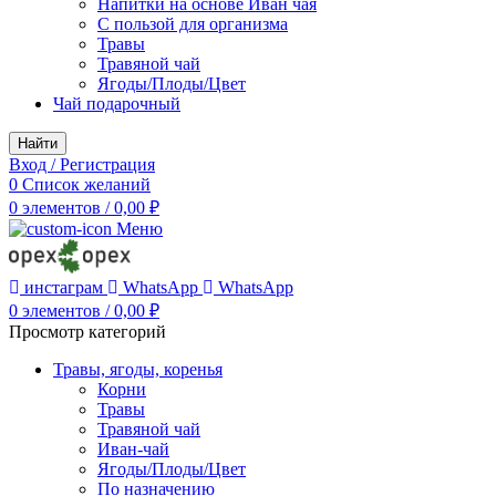
Напитки на основе Иван чая
С пользой для организма
Травы
Травяной чай
Ягоды/Плоды/Цвет
Чай подарочный
Найти
Вход / Регистрация
0
Список желаний
0
элементов
/
0,00
₽
Меню
инстаграм
WhatsApp
WhatsApp
0
элементов
/
0,00
₽
Просмотр категорий
Травы, ягоды, коренья
Корни
Травы
Травяной чай
Иван-чай
Ягоды/Плоды/Цвет
По назначению