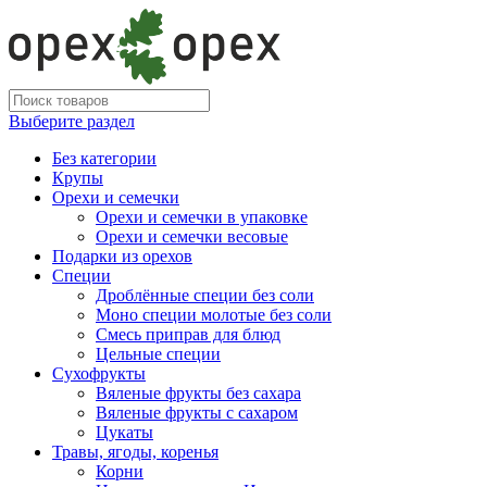
Выберите раздел
Без категории
Крупы
Орехи и семечки
Орехи и семечки в упаковке
Орехи и семечки весовые
Подарки из орехов
Специи
Дроблённые специи без соли
Моно специи молотые без соли
Смесь приправ для блюд
Цельные специи
Сухофрукты
Вяленые фрукты без сахара
Вяленые фрукты с сахаром
Цукаты
Травы, ягоды, коренья
Корни