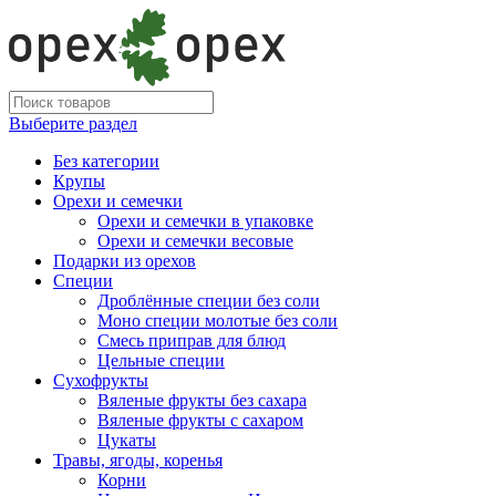
Выберите раздел
Без категории
Крупы
Орехи и семечки
Орехи и семечки в упаковке
Орехи и семечки весовые
Подарки из орехов
Специи
Дроблённые специи без соли
Моно специи молотые без соли
Смесь приправ для блюд
Цельные специи
Сухофрукты
Вяленые фрукты без сахара
Вяленые фрукты с сахаром
Цукаты
Травы, ягоды, коренья
Корни