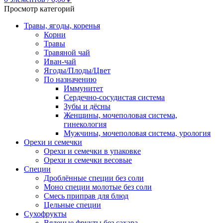
Просмотр категорий
Травы, ягоды, коренья
Корни
Травы
Травяной чай
Иван-чай
Ягоды/Плоды/Цвет
По назначению
Иммунитет
Сердечно-сосудистая система
Зубы и дёсны
Женщины, мочеполовая система,
гинекология
Мужчины, мочеполовая система, урология
Орехи и семечки
Орехи и семечки в упаковке
Орехи и семечки весовые
Специи
Дроблённые специи без соли
Моно специи молотые без соли
Смесь приправ для блюд
Цельные специи
Сухофрукты
Вяленые фрукты без сахара