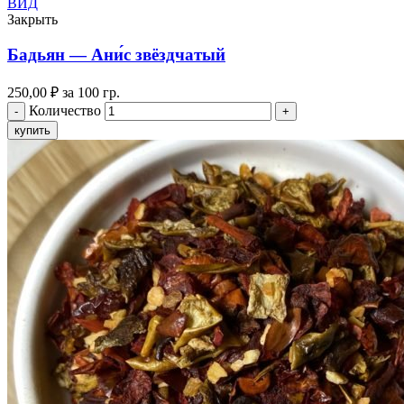
ВИД
Закрыть
Бадьян — Ани́с звёздчатый
250,00
₽
за 100 гр.
Количество
купить