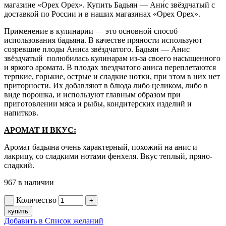
магазине «Орех Орех». Купить Бадьян — Ани́с звёздчатый с
доставкой по России и в наших магазинах «Орех Орех».
Применение в кулинарии — это основной способ
использования бадьяна. В качестве пряности используют
созревшие плоды Аниса звёздчатого. Бадьян — Анис
звёздчатый полюбилась кулинарам из-за своего насыщенного
и яркого аромата. В плодах звездчатого аниса переплетаются
терпкие, горькие, острые и сладкие нотки, при этом в них нет
приторности. Их добавляют в блюда либо целиком, либо в
виде порошка, и используют главным образом при
приготовлении мяса и рыбы, кондитерских изделий и
напитков.
АРОМАТ И ВКУС:
Аромат бадьяна очень характерный, похожий на анис и
лакрицу, со сладкими нотами фенхеля. Вкус теплый, пряно-
сладкий.
967 в наличии
Количество
купить
Добавить в Список желаний