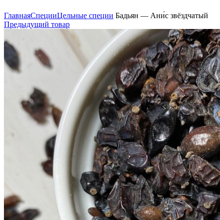
Нажмите, чтобы увеличить
Главная
Специи
Цельные специи
Бадьян — Ани́с звёздчатый
Предыдущий товар