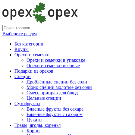
Выберите раздел
Без категории
Крупы
Орехи и семечки
Орехи и семечки в упаковке
Орехи и семечки весовые
Подарки из орехов
Специи
Дроблённые специи без соли
Моно специи молотые без соли
Смесь приправ для блюд
Цельные специи
Сухофрукты
Вяленые фрукты без сахара
Вяленые фрукты с сахаром
Цукаты
Травы, ягоды, коренья
Корни