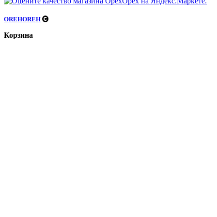
OREHOREH
Корзина
закрыть
Найти
Травы, ягоды, коренья
Корни
Травы
Травяной чай
Иван-чай
Ягоды/Плоды/Цвет
По назначению
Иммунитет
Сердечно-сосудистая система
Зубы и дёсны
Женщины, мочеполовая система, гинекология
Мужчины, мочеполовая система, урология
Орехи и семечки
Орехи и семечки в упаковке
Орехи и семечки весовые
Специи
Дроблённые специи без соли
Моно специи молотые без соли
Смесь приправ для блюд