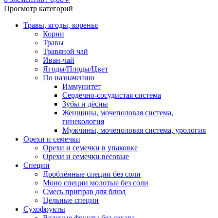
Просмотр категорий
Травы, ягоды, коренья
Корни
Травы
Травяной чай
Иван-чай
Ягоды/Плоды/Цвет
По назначению
Иммунитет
Сердечно-сосудистая система
Зубы и дёсны
Женщины, мочеполовая система,
гинекология
Мужчины, мочеполовая система, урология
Орехи и семечки
Орехи и семечки в упаковке
Орехи и семечки весовые
Специи
Дроблённые специи без соли
Моно специи молотые без соли
Смесь приправ для блюд
Цельные специи
Сухофрукты
Вяленые фрукты без сахара