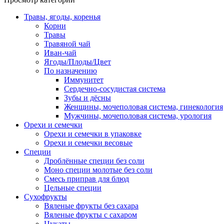
Травы, ягоды, коренья
Корни
Травы
Травяной чай
Иван-чай
Ягоды/Плоды/Цвет
По назначению
Иммунитет
Сердечно-сосудистая система
Зубы и дёсны
Женщины, мочеполовая система, гинекология
Мужчины, мочеполовая система, урология
Орехи и семечки
Орехи и семечки в упаковке
Орехи и семечки весовые
Специи
Дроблённые специи без соли
Моно специи молотые без соли
Смесь приправ для блюд
Цельные специи
Сухофрукты
Вяленые фрукты без сахара
Вяленые фрукты с сахаром
Цукаты