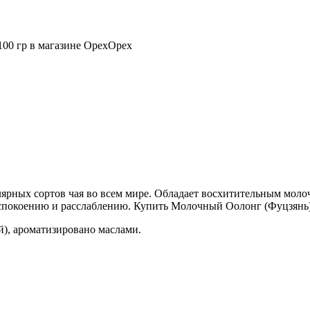
100 гр в магазине ОрехОрех
лярных сортов чая во всем мире. Обладает восхитительным мол
 успокоению и расслаблению. Купить Молочный Оолонг (Фуцзянь)
й), ароматизировано маслами.