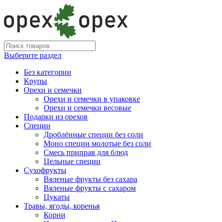
Выберите раздел
Без категории
Крупы
Орехи и семечки
Орехи и семечки в упаковке
Орехи и семечки весовые
Подарки из орехов
Специи
Дроблённые специи без соли
Моно специи молотые без соли
Смесь приправ для блюд
Цельные специи
Сухофрукты
Вяленые фрукты без сахара
Вяленые фрукты с сахаром
Цукаты
Травы, ягоды, коренья
Корни