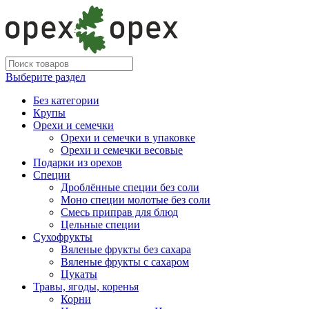
Выберите раздел
Без категории
Крупы
Орехи и семечки
Орехи и семечки в упаковке
Орехи и семечки весовые
Подарки из орехов
Специи
Дроблённые специи без соли
Моно специи молотые без соли
Смесь приправ для блюд
Цельные специи
Сухофрукты
Вяленые фрукты без сахара
Вяленые фрукты с сахаром
Цукаты
Травы, ягоды, коренья
Корни