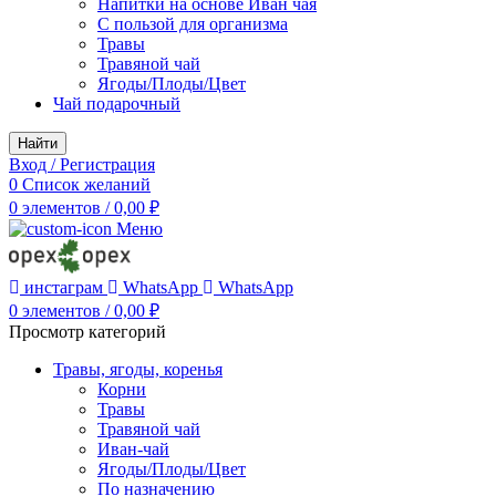
Напитки на основе Иван чая
С пользой для организма
Травы
Травяной чай
Ягоды/Плоды/Цвет
Чай подарочный
Найти
Вход / Регистрация
0
Список желаний
0
элементов
/
0,00
₽
Меню
инстаграм
WhatsApp
WhatsApp
0
элементов
/
0,00
₽
Просмотр категорий
Травы, ягоды, коренья
Корни
Травы
Травяной чай
Иван-чай
Ягоды/Плоды/Цвет
По назначению