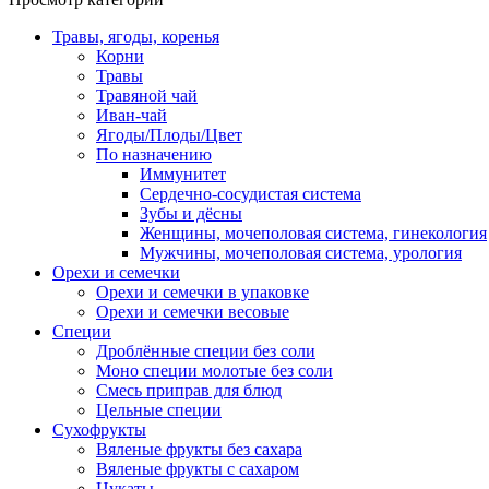
Травы, ягоды, коренья
Корни
Травы
Травяной чай
Иван-чай
Ягоды/Плоды/Цвет
По назначению
Иммунитет
Сердечно-сосудистая система
Зубы и дёсны
Женщины, мочеполовая система, гинекология
Мужчины, мочеполовая система, урология
Орехи и семечки
Орехи и семечки в упаковке
Орехи и семечки весовые
Специи
Дроблённые специи без соли
Моно специи молотые без соли
Смесь приправ для блюд
Цельные специи
Сухофрукты
Вяленые фрукты без сахара
Вяленые фрукты с сахаром
Цукаты