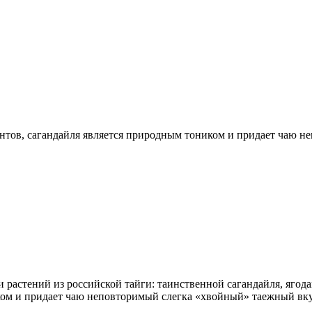
антов, сагандайля является природным тоником и придает чаю 
 растений из российской тайги: таинственной сагандайля, яго
ком и придает чаю неповторимый слегка «хвойный» таежный вку