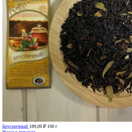
Брусничный
189,00
₽
100 г
Назад к товарам