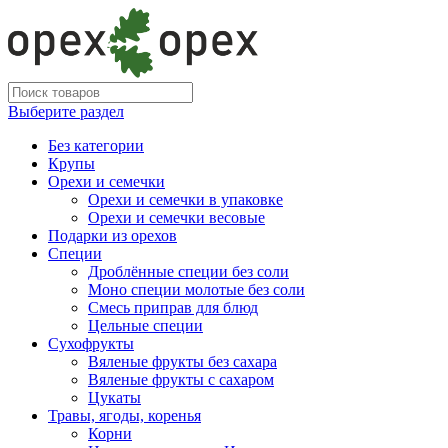
Выберите раздел
Без категории
Крупы
Орехи и семечки
Орехи и семечки в упаковке
Орехи и семечки весовые
Подарки из орехов
Специи
Дроблённые специи без соли
Моно специи молотые без соли
Смесь приправ для блюд
Цельные специи
Сухофрукты
Вяленые фрукты без сахара
Вяленые фрукты с сахаром
Цукаты
Травы, ягоды, коренья
Корни