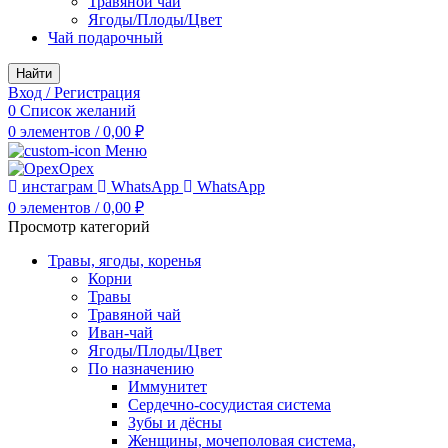
Травяной чай
Ягоды/Плоды/Цвет
Чай подарочный
Найти
Вход / Регистрация
0
Список желаний
0
элементов
/
0,00
₽
Меню
инстаграм
WhatsApp
WhatsApp
0
элементов
/
0,00
₽
Просмотр категорий
Травы, ягоды, коренья
Корни
Травы
Травяной чай
Иван-чай
Ягоды/Плоды/Цвет
По назначению
Иммунитет
Сердечно-сосудистая система
Зубы и дёсны
Женщины, мочеполовая система,