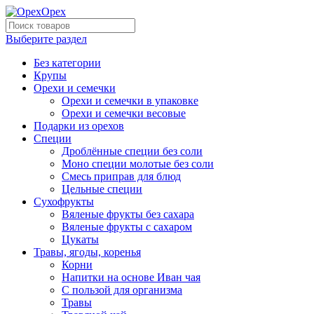
Выберите раздел
Без категории
Крупы
Орехи и семечки
Орехи и семечки в упаковке
Орехи и семечки весовые
Подарки из орехов
Специи
Дроблённые специи без соли
Моно специи молотые без соли
Смесь приправ для блюд
Цельные специи
Сухофрукты
Вяленые фрукты без сахара
Вяленые фрукты с сахаром
Цукаты
Травы, ягоды, коренья
Корни
Напитки на основе Иван чая
С пользой для организма
Травы