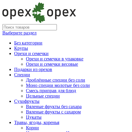
Выберите раздел
Без категории
Крупы
Орехи и семечки
Орехи и семечки в упаковке
Орехи и семечки весовые
Подарки из орехов
Специи
Дроблённые специи без соли
Моно специи молотые без соли
Смесь приправ для блюд
Цельные специи
Сухофрукты
Вяленые фрукты без сахара
Вяленые фрукты с сахаром
Цукаты
Травы, ягоды, коренья
Корни