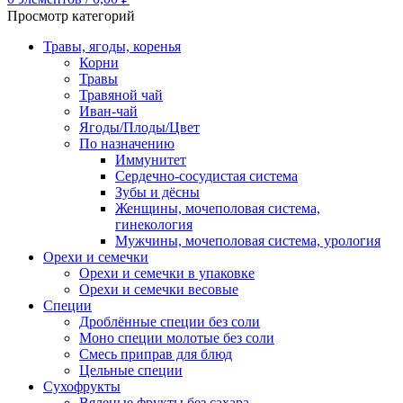
Просмотр категорий
Травы, ягоды, коренья
Корни
Травы
Травяной чай
Иван-чай
Ягоды/Плоды/Цвет
По назначению
Иммунитет
Сердечно-сосудистая система
Зубы и дёсны
Женщины, мочеполовая система,
гинекология
Мужчины, мочеполовая система, урология
Орехи и семечки
Орехи и семечки в упаковке
Орехи и семечки весовые
Специи
Дроблённые специи без соли
Моно специи молотые без соли
Смесь приправ для блюд
Цельные специи
Сухофрукты
Вяленые фрукты без сахара