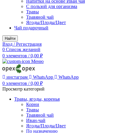
Напитки на основе Иван чая
С пользой для организма
Травы
Травяной чай
Ягоды/Плоды/Цвет
Чай подарочный
Найти
Вход / Регистрация
0
Список желаний
0
элементов
/
0,00
₽
Меню
инстаграм
WhatsApp
WhatsApp
0
элементов
/
0,00
₽
Просмотр категорий
Травы, ягоды, коренья
Корни
Травы
Травяной чай
Иван-чай
Ягоды/Плоды/Цвет
По назначению