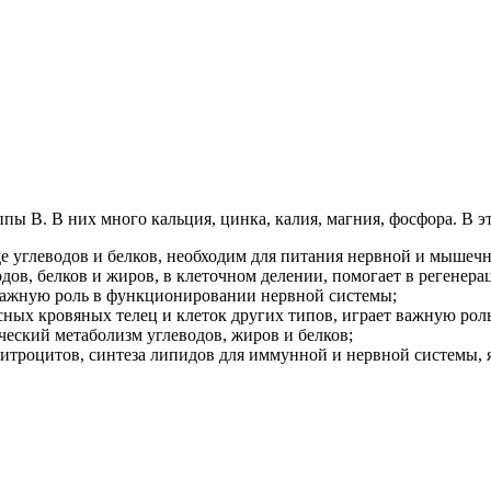
пы В. В них много кальция, цинка, калия, магния, фосфора. В 
аде углеводов и белков, необходим для питания нервной и мышеч
дов, белков и жиров, в клеточном делении, помогает в регенерац
т важную роль в функционировании нервной системы;
асных кровяных телец и клеток других типов, играет важную ро
ический метаболизм углеводов, жиров и белков;
ритроцитов, синтеза липидов для иммунной и нервной системы, 