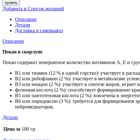
купить
Добавить в Список желаний
Описание
Детали
Доставка и самовывоз
Описание
Пекан в скорлупе
Пекан содержит невероятное количество витаминов А, Е и груп
B1 или тиамин (12 % в одной горстке): участвует в расп
В2 или рибофлавин (2 %): участвует в метаболизме углево
В3 или ниацин (2 %): участвует в синтезе жиров, играе
фолиевая кислота (2 %): способствует формированию кр
В5 или пантотеновая кислота (2 %): вовлечена в энергет
В6 или пиридоксин (3 %): требуется для формирования э
нейромедиаторов.
Детали
Цена за
100 гр.