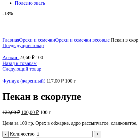
Полезно знать
-18%
Нажмите, чтобы увеличить
Главная
Орехи и семечки
Орехи и семечки весовые
Пекан в ско
Предыдущий товар
Арахис
23,60
₽
100 г
Назад к товарам
Следующий товар
Фундук (жаренный)
117,00
₽
100 г
Пекан в скорлупе
122,00
₽
100,00
₽
100 г
Цена за 100 гр. Орех в обжарке, ядро рассыпчатое, сладковато
Количество