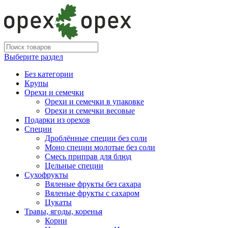
Выберите раздел
Без категории
Крупы
Орехи и семечки
Орехи и семечки в упаковке
Орехи и семечки весовые
Подарки из орехов
Специи
Дроблённые специи без соли
Моно специи молотые без соли
Смесь приправ для блюд
Цельные специи
Сухофрукты
Вяленые фрукты без сахара
Вяленые фрукты с сахаром
Цукаты
Травы, ягоды, коренья
Корни