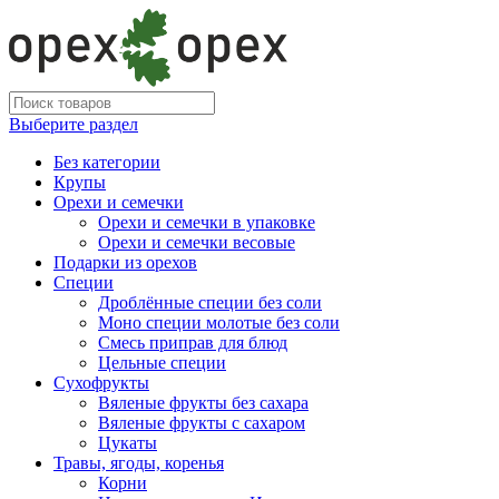
Выберите раздел
Без категории
Крупы
Орехи и семечки
Орехи и семечки в упаковке
Орехи и семечки весовые
Подарки из орехов
Специи
Дроблённые специи без соли
Моно специи молотые без соли
Смесь приправ для блюд
Цельные специи
Сухофрукты
Вяленые фрукты без сахара
Вяленые фрукты с сахаром
Цукаты
Травы, ягоды, коренья
Корни