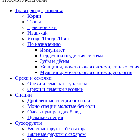
Травы, ягоды, коренья
Корни
Травы
Травяной чай
Иван-чай
Ягоды/Плоды/Цвет
По назначению
Иммунитет
Сердечно-сосудистая система
Зубы и дёсны
Женщины, мочеполовая система, гинекология
Мужчины, мочеполовая система, урология
Орехи и семечки
Орехи и семечки в упаковке
Орехи и семечки весовые
Специи
Дроблённые специи без соли
Моно специи молотые без соли
Смесь приправ для блюд
Цельные специи
Сухофрукты
Вяленые фрукты без сахара
Вяленые фрукты с сахаром
Цукаты