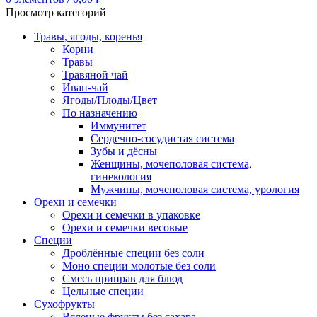
Просмотр категорий
Травы, ягоды, коренья
Корни
Травы
Травяной чай
Иван-чай
Ягоды/Плоды/Цвет
По назначению
Иммунитет
Сердечно-сосудистая система
Зубы и дёсны
Женщины, мочеполовая система,
гинекология
Мужчины, мочеполовая система, урология
Орехи и семечки
Орехи и семечки в упаковке
Орехи и семечки весовые
Специи
Дроблённые специи без соли
Моно специи молотые без соли
Смесь приправ для блюд
Цельные специи
Сухофрукты
Вяленые фрукты без сахара