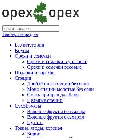
Выберите раздел
Без категории
Крупы
Орехи и семечки
Орехи и семечки в упаковке
Орехи и семечки весовые
Подарки из орехов
Специи
Дроблённые специи без соли
Моно специи молотые без соли
Смесь приправ для блюд
Цельные специи
Сухофрукты
Вяленые фрукты без сахара
Вяленые фрукты с сахаром
Цукаты
Травы, ягоды, коренья
Корни