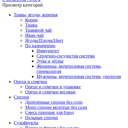
Просмотр категорий
Травы, ягоды, коренья
Корни
Травы
Травяной чай
Иван-чай
Ягоды/Плоды/Цвет
По назначению
Иммунитет
Сердечно-сосудистая система
Зубы и дёсны
Женщины, мочеполовая система,
гинекология
Мужчины, мочеполовая система, урология
Орехи и семечки
Орехи и семечки в упаковке
Орехи и семечки весовые
Специи
Дроблённые специи без соли
Моно специи молотые без соли
Смесь приправ для блюд
Цельные специи
Сухофрукты
Вяленые фрукты без сахара