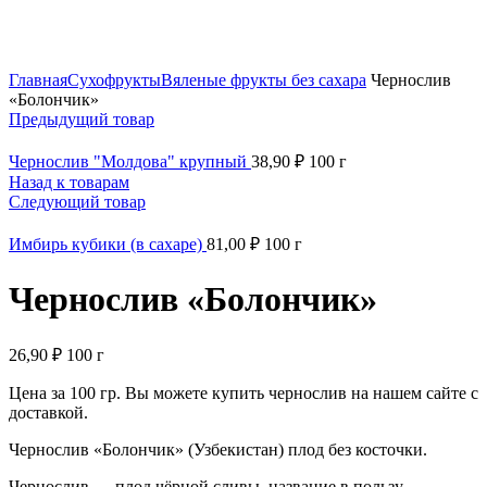
Нажмите, чтобы увеличить
Главная
Сухофрукты
Вяленые фрукты без сахара
Чернослив
«Болончик»
Предыдущий товар
Чернослив "Молдова" крупный
38,90
₽
100 г
Назад к товарам
Следующий товар
Имбирь кубики (в сахаре)
81,00
₽
100 г
Чернослив «Болончик»
26,90
₽
100 г
Цена за 100 гр. Вы можете купить чернослив на нашем сайте с
доставкой.
Чернослив «Болончик» (Узбекистан) плод без косточки.
Чернослив — плод чёрной сливы, название в пользу