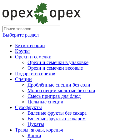
Выберите раздел
Без категории
Крупы
Орехи и семечки
Орехи и семечки в упаковке
Орехи и семечки весовые
Подарки из орехов
Специи
Дроблённые специи без соли
Моно специи молотые без соли
Смесь приправ для блюд
Цельные специи
Сухофрукты
Вяленые фрукты без сахара
Вяленые фрукты с сахаром
Цукаты
Травы, ягоды, коренья
Корни