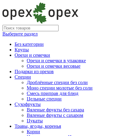
Выберите раздел
Без категории
Крупы
Орехи и семечки
Орехи и семечки в упаковке
Орехи и семечки весовые
Подарки из орехов
Специи
Дроблённые специи без соли
Моно специи молотые без соли
Смесь приправ для блюд
Цельные специи
Сухофрукты
Вяленые фрукты без сахара
Вяленые фрукты с сахаром
Цукаты
Травы, ягоды, коренья
Корни