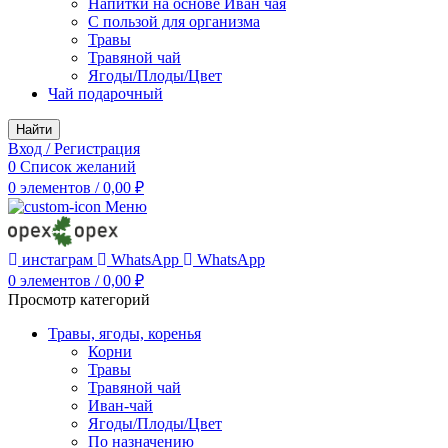
Напитки на основе Иван чая
С пользой для организма
Травы
Травяной чай
Ягоды/Плоды/Цвет
Чай подарочный
Найти
Вход / Регистрация
0
Список желаний
0
элементов
/
0,00
₽
Меню
инстаграм
WhatsApp
WhatsApp
0
элементов
/
0,00
₽
Просмотр категорий
Травы, ягоды, коренья
Корни
Травы
Травяной чай
Иван-чай
Ягоды/Плоды/Цвет
По назначению