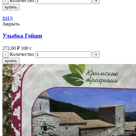
Количество
купить
ВИД
Закрыть
Улыбка Гейши
272,00
₽
100 г
Количество
купить