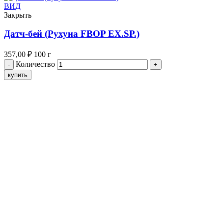
ВИД
Закрыть
Датч-бей (Рухуна FBOP EX.SP.)
357,00
₽
100 г
Количество
купить