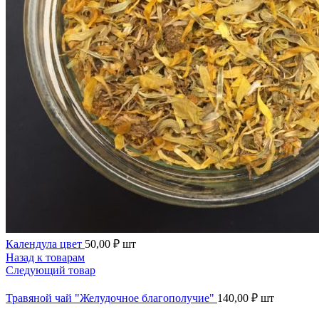
Календула цвет
50,00
₽
шт
Назад к товарам
Следующий товар
Травяной чай "Желудочное благополучие"
140,00
₽
шт