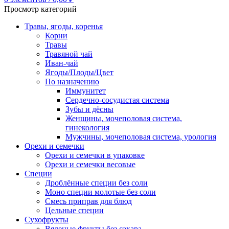
Просмотр категорий
Травы, ягоды, коренья
Корни
Травы
Травяной чай
Иван-чай
Ягоды/Плоды/Цвет
По назначению
Иммунитет
Сердечно-сосудистая система
Зубы и дёсны
Женщины, мочеполовая система,
гинекология
Мужчины, мочеполовая система, урология
Орехи и семечки
Орехи и семечки в упаковке
Орехи и семечки весовые
Специи
Дроблённые специи без соли
Моно специи молотые без соли
Смесь приправ для блюд
Цельные специи
Сухофрукты
Вяленые фрукты без сахара