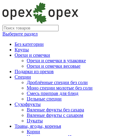
Выберите раздел
Без категории
Крупы
Орехи и семечки
Орехи и семечки в упаковке
Орехи и семечки весовые
Подарки из орехов
Специи
Дроблённые специи без соли
Моно специи молотые без соли
Смесь приправ для блюд
Цельные специи
Сухофрукты
Вяленые фрукты без сахара
Вяленые фрукты с сахаром
Цукаты
Травы, ягоды, коренья
Корни