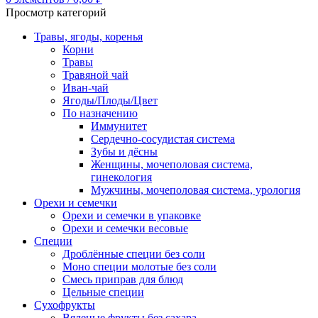
Просмотр категорий
Травы, ягоды, коренья
Корни
Травы
Травяной чай
Иван-чай
Ягоды/Плоды/Цвет
По назначению
Иммунитет
Сердечно-сосудистая система
Зубы и дёсны
Женщины, мочеполовая система,
гинекология
Мужчины, мочеполовая система, урология
Орехи и семечки
Орехи и семечки в упаковке
Орехи и семечки весовые
Специи
Дроблённые специи без соли
Моно специи молотые без соли
Смесь приправ для блюд
Цельные специи
Сухофрукты
Вяленые фрукты без сахара