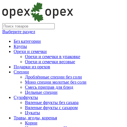
Выберите раздел
Без категории
Крупы
Орехи и семечки
Орехи и семечки в упаковке
Орехи и семечки весовые
Подарки из орехов
Специи
Дроблённые специи без соли
Моно специи молотые без соли
Смесь приправ для блюд
Цельные специи
Сухофрукты
Вяленые фрукты без сахара
Вяленые фрукты с сахаром
Цукаты
Травы, ягоды, коренья
Корни