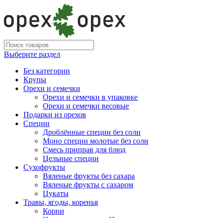
Выберите раздел
Без категории
Крупы
Орехи и семечки
Орехи и семечки в упаковке
Орехи и семечки весовые
Подарки из орехов
Специи
Дроблённые специи без соли
Моно специи молотые без соли
Смесь приправ для блюд
Цельные специи
Сухофрукты
Вяленые фрукты без сахара
Вяленые фрукты с сахаром
Цукаты
Травы, ягоды, коренья
Корни