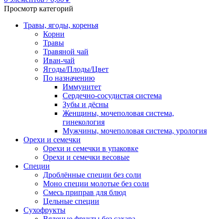
Просмотр категорий
Травы, ягоды, коренья
Корни
Травы
Травяной чай
Иван-чай
Ягоды/Плоды/Цвет
По назначению
Иммунитет
Сердечно-сосудистая система
Зубы и дёсны
Женщины, мочеполовая система,
гинекология
Мужчины, мочеполовая система, урология
Орехи и семечки
Орехи и семечки в упаковке
Орехи и семечки весовые
Специи
Дроблённые специи без соли
Моно специи молотые без соли
Смесь приправ для блюд
Цельные специи
Сухофрукты
Вяленые фрукты без сахара