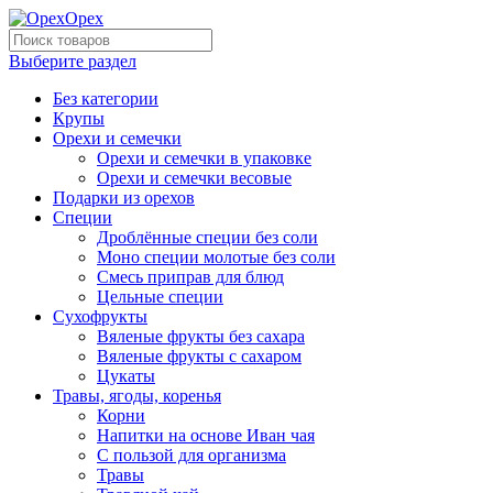
Выберите раздел
Без категории
Крупы
Орехи и семечки
Орехи и семечки в упаковке
Орехи и семечки весовые
Подарки из орехов
Специи
Дроблённые специи без соли
Моно специи молотые без соли
Смесь приправ для блюд
Цельные специи
Сухофрукты
Вяленые фрукты без сахара
Вяленые фрукты с сахаром
Цукаты
Травы, ягоды, коренья
Корни
Напитки на основе Иван чая
С пользой для организма
Травы