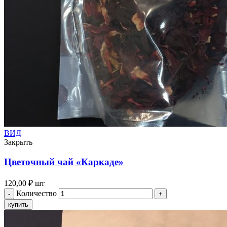
ВИД
Закрыть
Цветочный чай «Каркаде»
120,00
₽
шт
Количество
купить