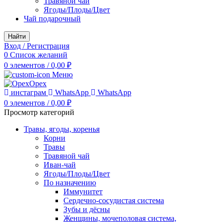
Травяной чай
Ягоды/Плоды/Цвет
Чай подарочный
Найти
Вход / Регистрация
0
Список желаний
0
элементов
/
0,00
₽
Меню
инстаграм
WhatsApp
WhatsApp
0
элементов
/
0,00
₽
Просмотр категорий
Травы, ягоды, коренья
Корни
Травы
Травяной чай
Иван-чай
Ягоды/Плоды/Цвет
По назначению
Иммунитет
Сердечно-сосудистая система
Зубы и дёсны
Женщины, мочеполовая система,