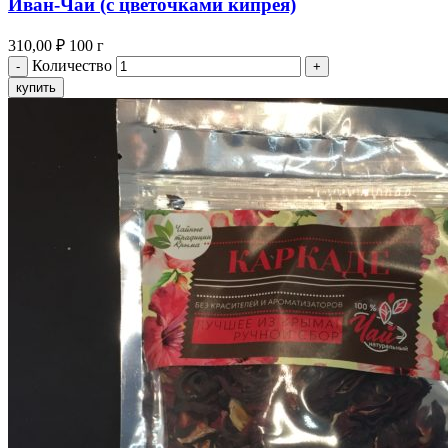
Иван-Чай (с цветочками кипрея)
310,00
₽
100 г
Количество
купить