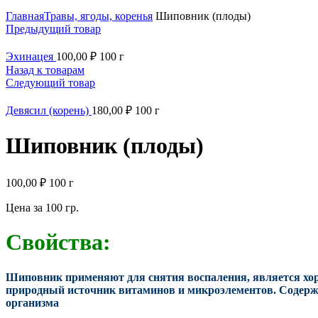
Нажмите, чтобы увеличить
Главная
Травы, ягоды, коренья
Шиповник (плоды)
Предыдущий товар
Эхинацея
100,00
₽
100 г
Назад к товарам
Следующий товар
Девясил (корень)
180,00
₽
100 г
Шиповник (плоды)
100,00
₽
100 г
Цена за 100 гр.
Свойства:
Шиповник применяют для снятия воспаления, является х
природный источник витаминов и микроэлементов. Содерж
организма