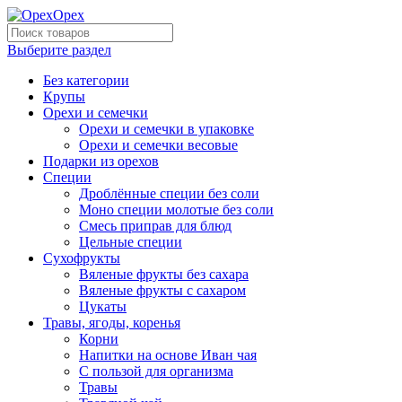
Выберите раздел
Без категории
Крупы
Орехи и семечки
Орехи и семечки в упаковке
Орехи и семечки весовые
Подарки из орехов
Специи
Дроблённые специи без соли
Моно специи молотые без соли
Смесь приправ для блюд
Цельные специи
Сухофрукты
Вяленые фрукты без сахара
Вяленые фрукты с сахаром
Цукаты
Травы, ягоды, коренья
Корни
Напитки на основе Иван чая
С пользой для организма
Травы