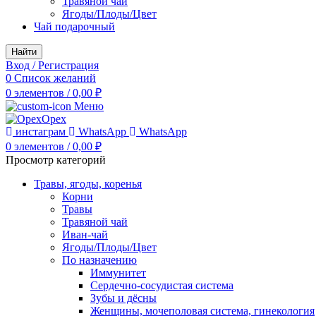
Травяной чай
Ягоды/Плоды/Цвет
Чай подарочный
Найти
Вход / Регистрация
0
Список желаний
0
элементов
/
0,00
₽
Меню
инстаграм
WhatsApp
WhatsApp
0
элементов
/
0,00
₽
Просмотр категорий
Травы, ягоды, коренья
Корни
Травы
Травяной чай
Иван-чай
Ягоды/Плоды/Цвет
По назначению
Иммунитет
Сердечно-сосудистая система
Зубы и дёсны
Женщины, мочеполовая система, гинекология